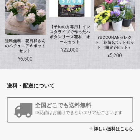
【予約の方専用】イン
スタライブで作ったハ
ボタンリース花材 オ
YUCCOHANセレク
送料無料 花日和さん
ールセット
ト 花苗6ポットセッ
のペチュニア６ポット
ト（限定8セット）
¥22,000
セット
¥5,200
¥6,500
送料・配送について
全国どこでも送料無料
※花苗はお届けできないエリアがございます
詳しい送料はこちら