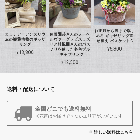
お正月から春まで楽し
カラテア、アンスリウ
佐藤園芸さんのヌーベ
める ギャザリング寄
ムの観葉植物のギャザ
ルヴァーグラピスラズ
せ植え バスケットC
リング
リと桂楓園さんのパス
¥6,800
フリを使った冬色ブル
¥13,800
ーギャザリング
¥12,500
送料・配送について
全国どこでも送料無料
※花苗はお届けできないエリアがございます
詳しい送料はこちら